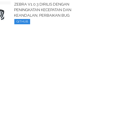
ZEBRA V1.0.3 DIRILIS DENGAN
PENINGKATAN KECEPATAN DAN
KEANDALAN, PERBAIKAN BUG
GITHUB