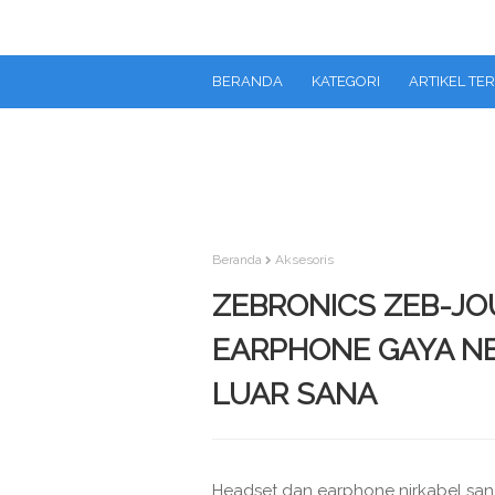
BERANDA
KATEGORI
ARTIKEL TE
Beranda
Aksesoris
ZEBRONICS ZEB-J
EARPHONE GAYA N
LUAR SANA
Headset dan earphone nirkabel sanga