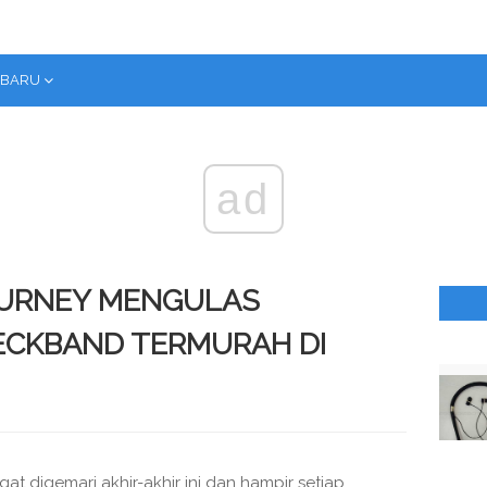
RBARU
ad
OURNEY MENGULAS
ECKBAND TERMURAH DI
t digemari akhir-akhir ini dan hampir setiap