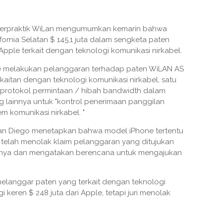
k berpraktik WiLan mengumumkan kemarin bahwa
ifornia Selatan $ 145,1 juta dalam sengketa paten
ple terkait dengan teknologi komunikasi nirkabel.
e melakukan pelanggaran terhadap paten WiLAN AS
rkaitan dengan teknologi komunikasi nirkabel, satu
 protokol permintaan / hibah bandwidth dalam
ng lainnya untuk "kontrol penerimaan panggilan
m komunikasi nirkabel. "
San Diego menetapkan bahwa model iPhone tertentu
telah menolak klaim pelanggaran yang ditujukan
nya dan mengatakan berencana untuk mengajukan
langgar paten yang terkait dengan teknologi
 keren $ 248 juta dari Apple, tetapi juri menolak