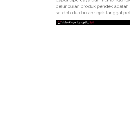
dapat dipercaya dan membingungkan
peluncuran produk pendek adalah '
setelah dua bulan sejak tanggal pe