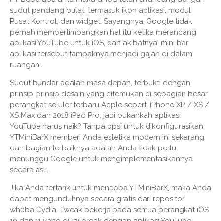
sudut pandang bulat, termasuk ikon aplikasi, modul
Pusat Kontrol, dan widget. Sayangnya, Google tidak
pernah mempertimbangkan hal itu ketika merancang
aplikasi YouTube untuk iOS, dan akibatnya, mini bar
aplikasi tersebut tampaknya menjadi gajah di dalam
ruangan..
Sudut bundar adalah masa depan, terbukti dengan
prinsip-prinsip desain yang ditemukan di sebagian besar
perangkat seluler terbaru Apple seperti iPhone XR / XS /
XS Max dan 2018 iPad Pro, jadi bukankah aplikasi
YouTube harus naik? Tanpa opsi untuk dikonfigurasikan,
YTMiniBarX memberi Anda estetika modern ini sekarang,
dan bagian terbaiknya adalah Anda tidak perlu
menunggu Google untuk mengimplementasikannya
secara asli.
Jika Anda tertarik untuk mencoba YTMiniBarX, maka Anda
dapat mengunduhnya secara gratis dari repositori
wh0ba Cydia. Tweak bekerja pada semua perangkat iOS
10 dan 11 yang di-jailbreak dengan aplikasi YouTube