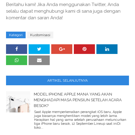
Beritahu kami! Jika Anda menggunakan Twitter, Anda
selalu dapat menghubungi kami di sana juga dengan
komentar dan saran Anda!
Kategori
Kustomisasi
ARTIKEL SELANJUTNYA
MODEL IPHONE APPLE MANA YANG AKAN
MENGHADAPI MASA PENSIUN SETELAH ACARA
BESOK?
Saat Apple memperkenalkan perangkat iOS baru, Apple
juga biasanya menghentikan model yang lebih lama.
Harapkan hal yang sama setelah perusahaan meluncurkan
tiga iPhone baru besok, 12 September.Lineup saat iniDi
toko...