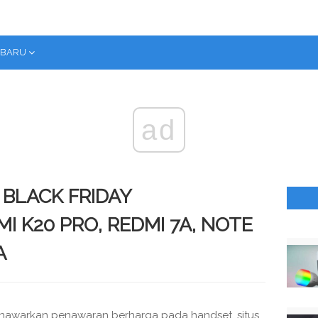
RBARU
ad
 BLACK FRIDAY
 K20 PRO, REDMI 7A, NOTE
A
nawarkan penawaran berharga pada handset, situs