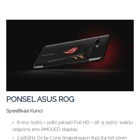
PONSEL ASUS ROG
Spesifikasi Kunci
6-inci (2160 × 1080 piksel) Full HD + 18: 9 90Hz, waktu
respons 1ms AMOLED display
2.96GHz Octa-Core Snapdragon 845 64-bit 10nm