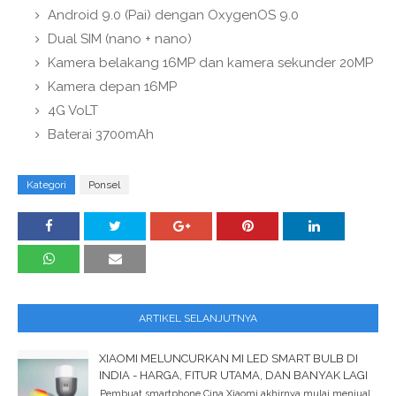
Android 9.0 (Pai) dengan OxygenOS 9.0
Dual SIM (nano + nano)
Kamera belakang 16MP dan kamera sekunder 20MP
Kamera depan 16MP
4G VoLT
Baterai 3700mAh
Kategori
Ponsel
ARTIKEL SELANJUTNYA
XIAOMI MELUNCURKAN MI LED SMART BULB DI
INDIA - HARGA, FITUR UTAMA, DAN BANYAK LAGI
Pembuat smartphone Cina Xiaomi akhirnya mulai menjual