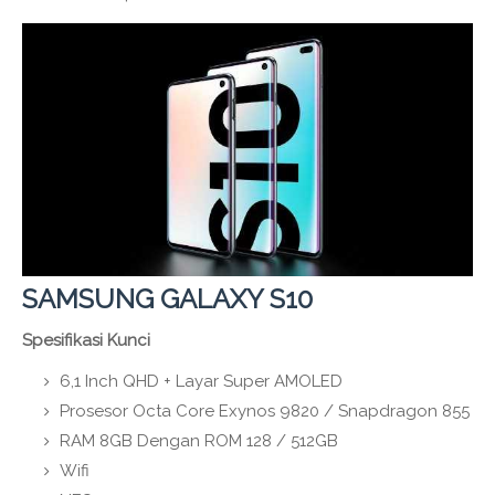
SAMSUNG GALAXY S10
Spesifikasi Kunci
6,1 Inch QHD + Layar Super AMOLED
Prosesor Octa Core Exynos 9820 / Snapdragon 855
RAM 8GB Dengan ROM 128 / 512GB
Wifi