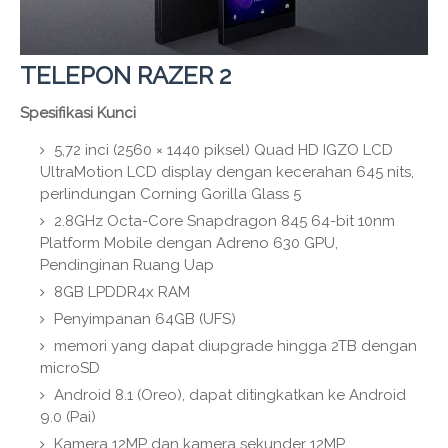
TELEPON RAZER 2
Spesifikasi Kunci
5,72 inci (2560 × 1440 piksel) Quad HD IGZO LCD
UltraMotion LCD display dengan kecerahan 645 nits,
perlindungan Corning Gorilla Glass 5
2.8GHz Octa-Core Snapdragon 845 64-bit 10nm
Platform Mobile dengan Adreno 630 GPU,
Pendinginan Ruang Uap
8GB LPDDR4x RAM
Penyimpanan 64GB (UFS)
memori yang dapat diupgrade hingga 2TB dengan
microSD
Android 8.1 (Oreo), dapat ditingkatkan ke Android
9.0 (Pai)
Kamera 12MP dan kamera sekunder 12MP