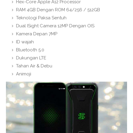
Hex-Core Apple A12 Processor
RAM 4GB Dengan ROM 64/256 / 512GB
Teknologi Paksa Sentuh
Dual ISight Camera 12MP Dengan OIS
Kamera Depan 7MP
ID wajah
Bluetooth 5.0
Dukungan LTE
Tahan Air & Debu
Animoji